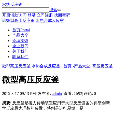
水热反应釜
搜索
开启辅助访问
登录
立即注册
找回密码
首页
Portal
产品大全
论坛
BBS
企业新闻
关于我们
联系我们
微型高压反应釜,水热合成反应釜
›
首页
›
产品大全
›
高压反应釜
微型高压反应釜
2015-3-17 09:13 PM
|
发布者:
admin
|
查看:
1682
|
评论: 0
摘要
: 反应釜是磁力传动装置应用于大型反应设备的典型创
学反应最为理想的装置，特别是进行易燃、易 ...